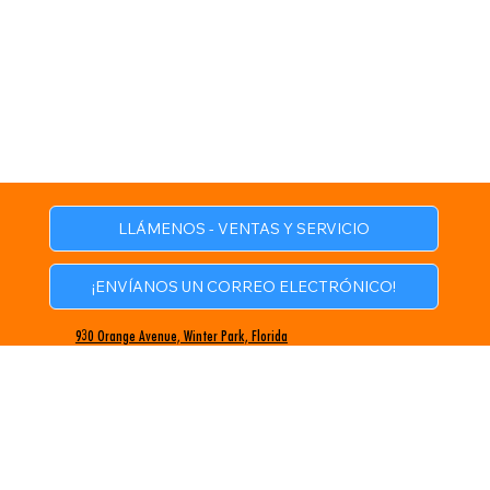
LLÁMENOS - VENTAS Y SERVICIO
¡ENVÍANOS UN CORREO ELECTRÓNICO!
930 Orange Avenue, Winter Park, Florida