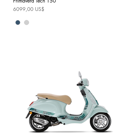
Primavera Tech 150
Precio
6099,00 US$